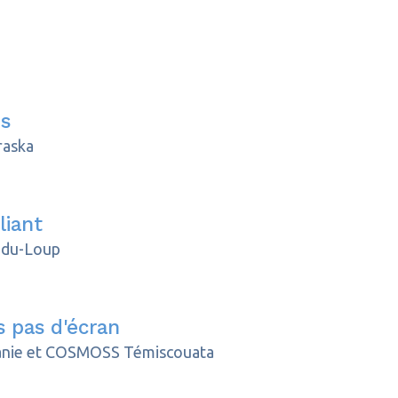
ès
aska
liant
-du-Loup
s pas d'écran
nie et COSMOSS Témiscouata