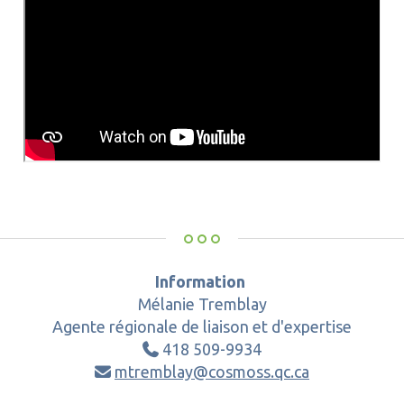
Information
Mélanie Tremblay
Agente régionale de liaison et d'expertise
418 509-9934

mtremblay@cosmoss.qc.ca
