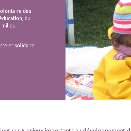
volontaire des
’éducation, du
 milieu
e et solidaire
lent sur 5 enjeux importants au développement du