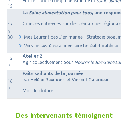
Enrichir notre compréhension de la
Saine alimentat
15
La
Saine alimentation pour tous
, une responsabi
Grandes entrevues sur des démarches régionales in
13
h
Mes Laurentides J’en mange - Stratégie bioaliment
30
Vers un système alimentaire boréal durable au Sa
Atelier 2
15
Agir collectivement pour
Nourrir le Bas-Saint-Laure
h
Faits saillants de la journée
par Hélène Raymond et Vincent Galarneau
16
h
Mot de clôture
Des intervenants témoignent