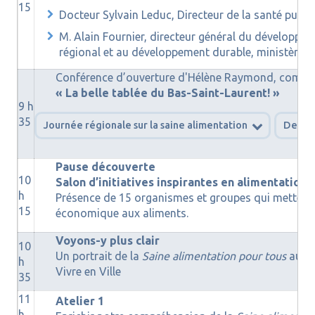
15
Docteur Sylvain Leduc, Directeur de la santé publ
M. Alain Fournier, directeur général du développe
régional et au développement durable, ministère de 
Conférence d’ouverture d'Hélène Raymond, communi
« La belle tablée du Bas-Saint-Laurent! »
9 h
35
Journée régionale sur la saine alimentation
Des in
Pause découverte
10
Salon d’initiatives inspirantes en alimentation
h
Présence de 15 organismes et groupes qui mettent d
15
économique aux aliments.
Voyons-y plus clair
10
Un portrait de la
Saine alimentation pour tous
au Ba
h
Vivre en Ville
35
11
Atelier 1
h