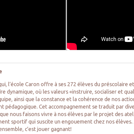
e
ui, l’école Caron offre à ses 272 élèves du préscolaire 
re dynamique, où les valeurs «instruire, socialiser et qua
uipe, ainsi que la constance et la cohérence de nos actio
t pédagogique. Cet accompagnement se traduit par divers
 que nous faisons vivre à nos élèves par le projet des ateli
ent sportif qui suscite un engouement chez nos élèves. 
ensemble, c’est jouer gagnant!