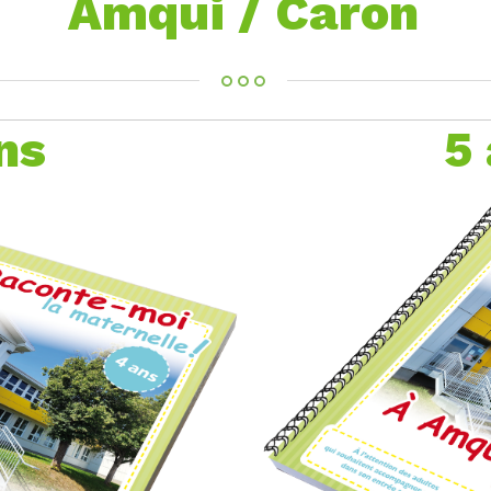
Amqui / Caron
ns
5