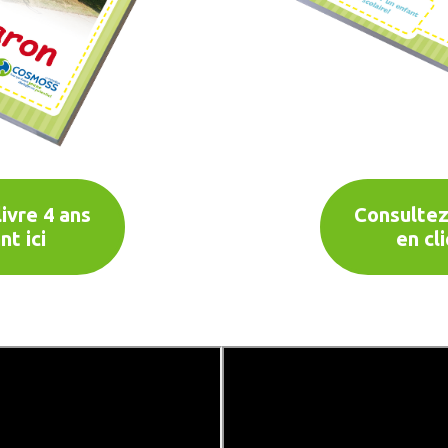
ivre 4 ans
Consultez 
nt ici
en cl