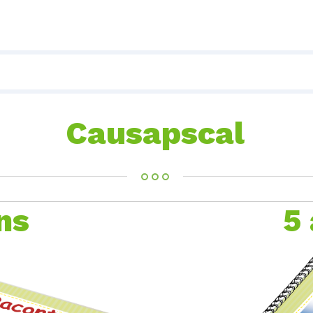
Causapscal
ns
5