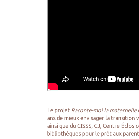
Le projet
Raconte-moi la maternelle
ans de mieux envisager la transition ve
ainsi que du CISSS, CJ, Centre Éclosi
bibliothèques pour le prêt aux paren