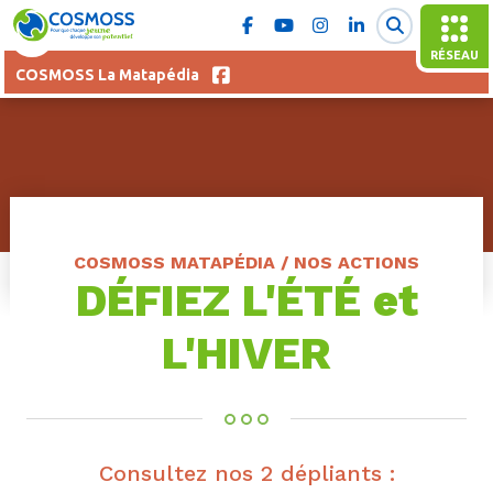
RÉSEAU
COSMOSS La Matapédia
COSMOSS MATAPÉDIA / NOS ACTIONS
DÉFIEZ L'ÉTÉ et
L'HIVER
Consultez nos 2 dépliants :