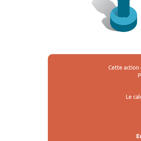
Cette action
P
Le cal
E