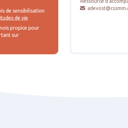
Ressource d'accomp
adevost@cssmm.g

is de sensibilisation
itudes de vie
mois propice pour
rtant sur