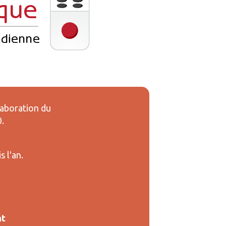
laboration du
.
 l'an.
nt