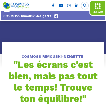
RÉSEAU
COSMOSS Rimouski-Neigette
COSMOSS RIMOUSKI-NEIGETTE
"Les écrans c'est
bien, mais pas tout
le temps! Trouve
ton équilibre!"