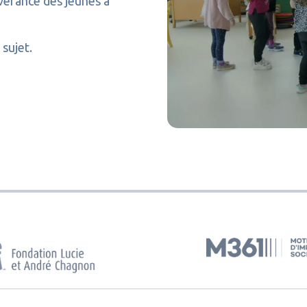
évérance des jeunes à
 sujet.