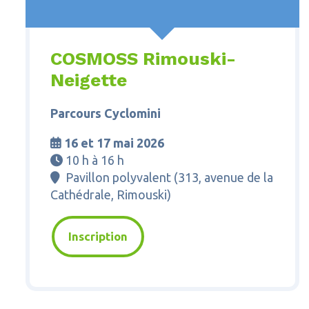
COSMOSS Rimouski-
Neigette
Parcours Cyclomini
16 et 17 mai 2026

10 h à 16 h

Pavillon polyvalent (
313, avenue de la

Cathédrale, Rimouski
)
Inscription