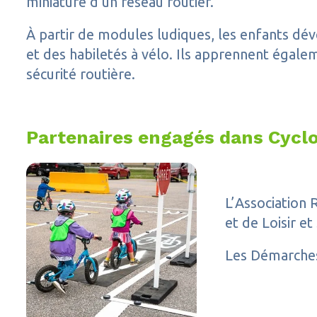
miniature d’un réseau routier.
À partir de modules ludiques, les enfants dév
et des habiletés à vélo. Ils apprennent égal
sécurité routière.
Partenaires engagés dans Cycl
L’Association 
et de Loisir e
Les Démarches