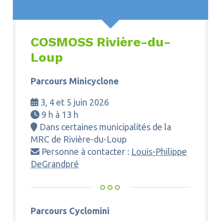
COSMOSS Rivière-du-
Loup
Parcours Minicyclone
3, 4 et 5 juin 2026

9 h à 13 h

Dans certaines municipalités de la

MRC de Rivière-du-Loup
Personne à contacter :
Louis-Philippe

DeGrandpré
Parcours Cyclomini