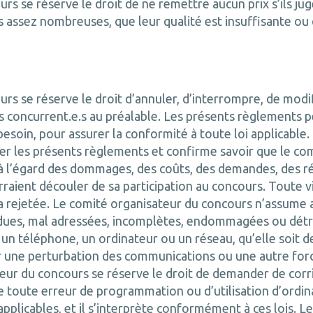
s se réserve le droit de ne remettre aucun prix s’ils juge
s assez nombreuses, que leur qualité est insuffisante ou 
rs se réserve le droit d’annuler, d’interrompre, de mod
es concurrent.e.s au préalable. Les présents règlements 
besoin, pour assurer la conformité à toute loi applicable.
er les présents règlements et confirme savoir que le co
à l’égard des dommages, des coûts, des demandes, des r
rraient découler de sa participation au concours. Toute v
era rejetée. Le comité organisateur du concours n’assume 
rdues, mal adressées, incomplètes, endommagées ou détrui
un téléphone, un ordinateur ou un réseau, qu’elle soit 
ar une perturbation des communications ou une autre for
teur du concours se réserve le droit de demander de cor
 toute erreur de programmation ou d’utilisation d’ordina
applicables, et il s’interprète conformément à ces lois. 