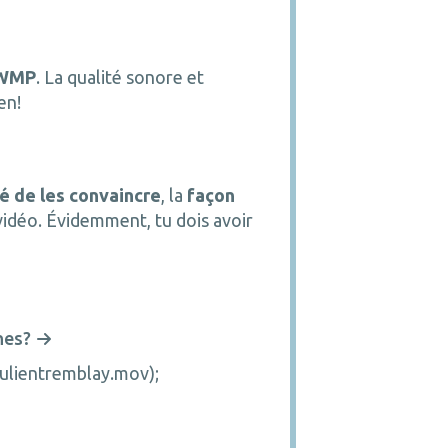
 WMP
. La qualité sonore et
ien!
é de les convaincre
, la
façon
vidéo. Évidemment, tu dois avoir
hes?
julientremblay.mov);