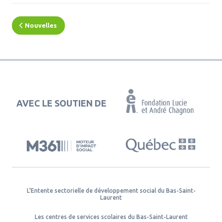
leurs gestes, mots et conseils. Sens
comme
orientation
, sens comme
signification
, sens
en termes de
sentiment affectifs
pour le jeune.
Nouvelles
Chaque année au Bas-Saint-Laurent, des partenaires
COSMOSS profitent des
Journées de la
persévérance scolaire
pour mettre en lumière les
gestes concrets [ + ] que nous pouvons tous poser
pour la persévérance et la réussite éducative des
jeunes.
AVEC LE SOUTIEN DE
L'Entente sectorielle de développement social du Bas-Saint-
Laurent
Les centres de services scolaires du Bas-Saint-Laurent