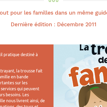
out pour les familles dans un même guid
Dernière édition : Décembre 2011
il pratique destiné à
rayant, la trousse fait
famille en bande
rtantes sur les
s services qui peuvent
urs besoins. Les
le nous livrent ainsi, de
mations, des trucs et