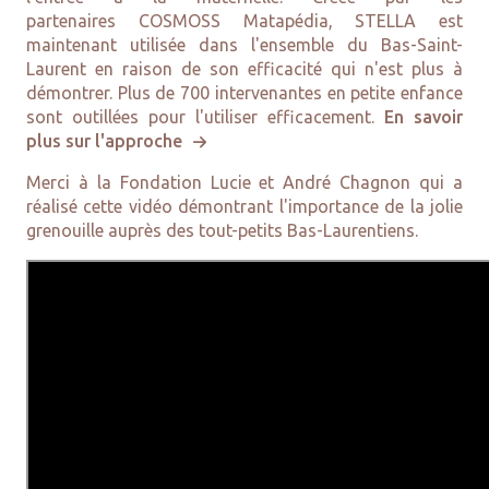
partenaires
COSMOSS Matapédia
, STELLA est
maintenant utilisée dans l'ensemble du Bas-Saint-
Laurent en raison de son efficacité qui n'est plus à
démontrer. Plus de 700 intervenantes en petite enfance
sont outillées pour l'utiliser efficacement.
En savoir
plus sur l'approche
Merci à la Fondation Lucie et André Chagnon qui a
réalisé cette vidéo démontrant l'importance de la jolie
grenouille auprès des tout-petits Bas-Laurentiens.