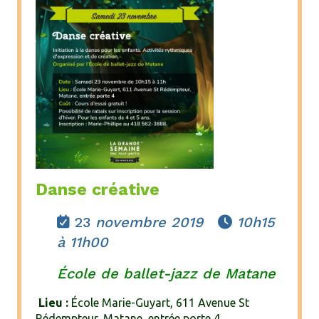
Danse créative
23
novembre 2019
10h15


à 11h00
École de ballet-jazz de Matane
Lieu :
École Marie-Guyart, 611 Avenue St
Rédempteur, Matane, entrée porte 4.