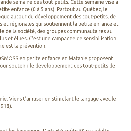
ande semaine des tout-petits. Cette semaine vise à
etite enfance (0 à 5 ans). Partout au Québec, le
logue autour du développement des tout-petits, de
es et régionales qui soutiennent la petite enfance et
mble de la société, des groupes communautaires au
élus et élues. C'est une campagne de sensibilisation
me est la prévention.
COSMOSS en petite enfance en Matanie proposent
 pour soutenir le développement des tout-petits de
ie. Viens t'amuser en stimulant le langage avec le
0918).
nt les bienvenus. L'activité coûte 5$ par adulte