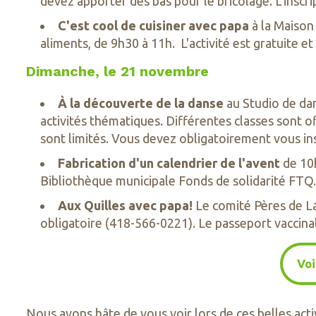
devez apporter des bas pour le bricolage. L'inscr
C'est cool de cuisiner avec papa
à la Maison 
aliments, de 9h30 à 11h. L'activité est gratuite et
Dimanche, le 21 novembre
À la découverte de la danse
au Studio de dan
activités thématiques. Différentes classes sont o
sont limités. Vous devez obligatoirement vous ins
Fabrication d'un calendrier de l'avent
de 10h
Bibliothèque municipale Fonds de solidarité FTQ. L
Aux Quilles avec papa!
Le comité Pères de La 
obligatoire (418-566-0221). Le passeport vaccinal 
Voi
Nous avons hâte de vous voir lors de ces belles acti