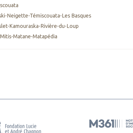
iscouata
ski-Neigette-Témiscouata-Les Basques
slet-Kamouraska-Rivière-du-Loup
 Mitis-Matane-Matapédia