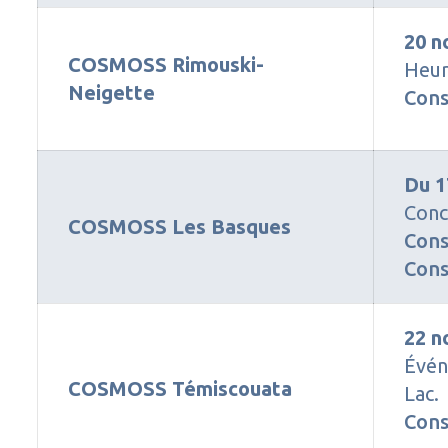
20 n
COSMOSS Rimouski-
Heur
Neigette
Cons
Du 1
Conc
COSMOSS Les Basques
Cons
Cons
22 n
Évén
COSMOSS Témiscouata
Lac.
Cons