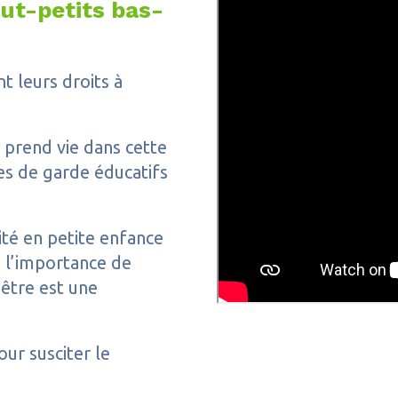
out-petits bas-
t leurs droits à
e prend vie dans cette
es de garde éducatifs
ité en petite enfance
 l’importance de
-être est une
our susciter le