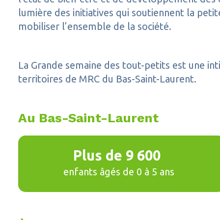
lumière des initiatives qui soutiennent la peti
mobiliser l’ensemble de la société.
La Grande semaine des tout-petits est une int
territoires de MRC du Bas-Saint-Laurent.
Au Bas-Saint-Laurent
Plus de 9 600
enfants âgés de 0 à 5 ans