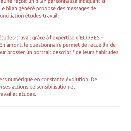
eune reçoit un bilan personnalisé indiquant si
te. Le bilan généré propose des messages de
onciliation études-travail.
n études-travail grâce à l’expertise d’ÉCOBES –
 En amont, le questionnaire permet de recueillir de
r brosser un portrait descriptif de leurs habitudes
ivers numérique en constante évolution. De
rses actions de sensibilisation et
vail et études.