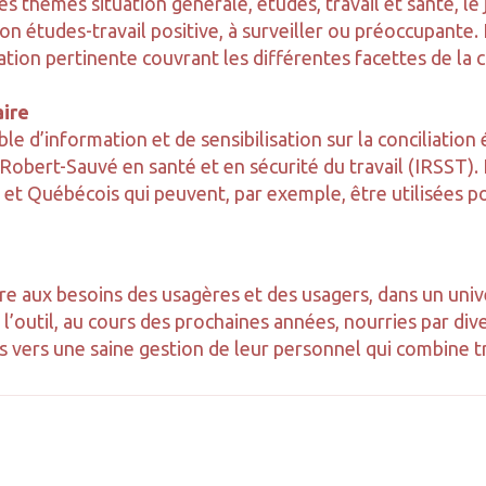
thèmes situation générale, études, travail et santé, le j
ation études-travail positive, à surveiller ou préoccupan
mation pertinente couvrant les différentes facettes de la c
aire
ble d’information et de sensibilisation sur la conciliatio
 Robert-Sauvé en santé et en sécurité du travail (IRSST).
et Québécois qui peuvent, par exemple, être utilisées pou
dre aux besoins des usagères et des usagers, dans un un
l’outil, au cours des prochaines années, nourries par dive
rs une saine gestion de leur personnel qui combine tra