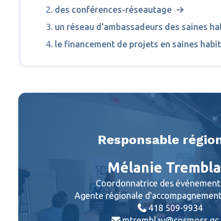
des conférences-réseautage
un réseau d'ambassadeurs des saines hab
le financement de projets en saines habi
Responsable régio
Mélanie Trembl
Coordonnatrice des événement
Agente régionale d'accompagneme
418 509-9934

mtremblay@cosmoss.qc.
