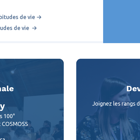
itudes de vie
tudes de vie
nale
De
Joignez les rangs
ay
s 100°
nt COSMOSS
ca