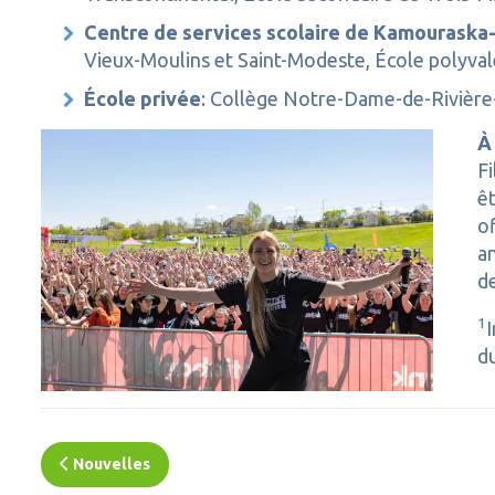
Centre de services scolaire de Kamouraska
Vieux-Moulins et Saint-Modeste, École polyval
École privée
: Collège Notre-Dame-de-Rivièr
À
F
êt
of
an
d
1
I
d
Nouvelles