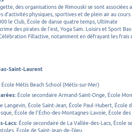
ette, des organisations de Rimouski se sont associées a
 d’activités physiques, sportives et de plein air au cours
000 le Club, École de danse quatre temps, Ultimate
rime des pirates de l’est, Yoga Sam. Loisirs et Sport Bas
Célébration Fillactive, notamment en défrayant les frais 
 Bas-Saint-Laurent
: École Métis Beach School (Métis-sur-Mer)
Marées
: École secondaire Armand-Saint-Onge, École Mon
le Langevin, École Saint-Jean, École Paul-Hubert, École 
que, École de l’Écho-des-Montagnes-Lavoie, École des M
es-Lacs
: École secondaire de La Vallée-des-Lacs, École s
stoles, École de Saint-Jean-de-Dieu