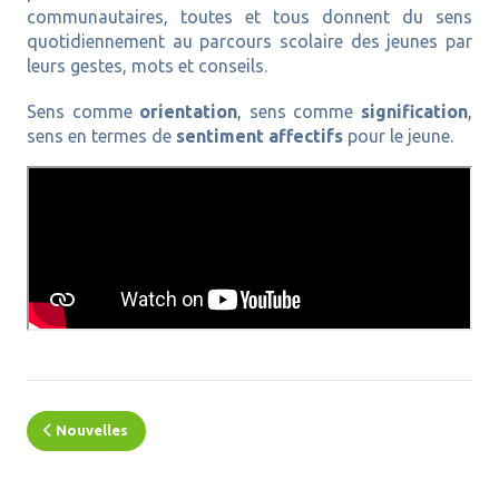
communautaires, toutes et tous donnent du sens
quotidiennement au parcours scolaire des jeunes par
leurs gestes, mots et conseils.
Sens comme
orientation
, sens comme
signification
,
sens en termes de
sentiment affectifs
pour le jeune.
Chaque année au Bas-Saint-Laurent, des partenaires
COSMOSS profitent des
Journées de la
persévérance scolaire
pour mettre en lumière les
gestes concrets [ + ] que nous pouvons tous poser
pour la persévérance et la réussite éducative des
jeunes.
Découvir
Nouvelles