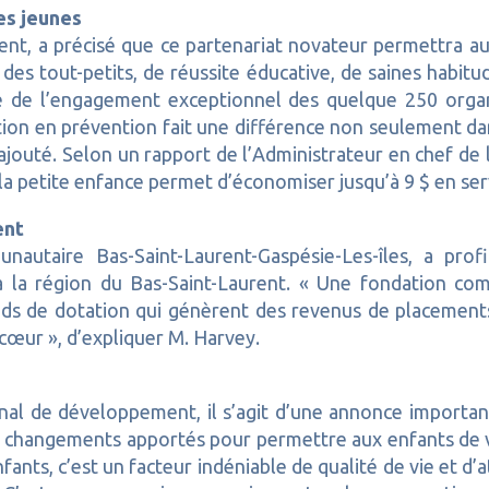
les jeunes
nt, a précisé que ce partenariat novateur permettra aux
es tout-petits, de réussite éducative, de saines habitu
nte de l’engagement exceptionnel des quelque 250 orga
tion en prévention fait une différence non seulement d
l ajouté. Selon un rapport de l’Administrateur en chef de
la petite enfance permet d’économiser jusqu’à 9 $ en serv
ent
nautaire Bas-Saint-Laurent-Gaspésie-Les-îles, a pr
 à la région du Bas-Saint-Laurent. « Une fondation co
nds de dotation qui génèrent des revenus de placements
cœur », d’expliquer M. Harvey.
ional de développement, il s’agit d’une annonce import
 changements apportés pour permettre aux enfants de viv
nts, c’est un facteur indéniable de qualité de vie et d’at