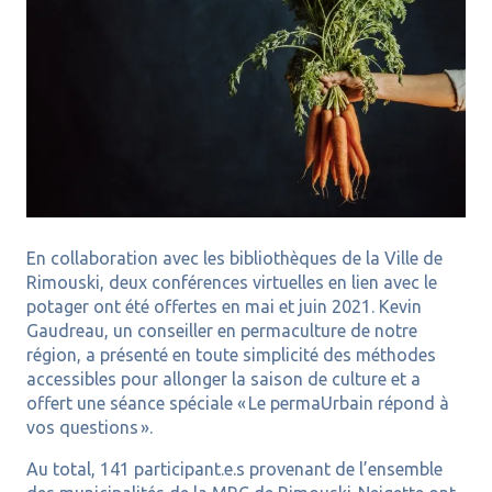
En collaboration avec les bibliothèques de la Ville de
Rimouski, deux conférences virtuelles en lien avec le
potager ont été offertes en mai et juin 2021. Kevin
Gaudreau, un conseiller en permaculture de notre
région, a présenté en toute simplicité des méthodes
accessibles pour allonger la saison de culture et a
offert une séance spéciale « Le permaUrbain répond à
vos questions ».
Au total, 141 participant.e.s provenant de l’ensemble