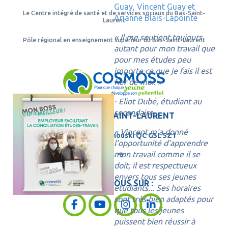
Guay, Vincent Guay et
Le Centre intégré de santé et de services sociaux du Bas-Saint-
Arianne Blais-Lapointe
Laurent
« Il me soutient toujours
Pôle régional en enseignement supérieur du Bas-Saint-Laurent
autant pour mon travail que
pour mes études peu
importe ce que je fais il est
fier de moi. »
- Eliot Dubé, étudiant au
secondaire
COSMOSS BAS-SAINT-LAURENT
« Vincent m'a donné
186, Lavoie, Rimouski QC
G5L 5Z1
l'opportunité d'apprendre
mon travail comme il se
Contactez-nous
doit, il est respectueux
envers tous ses jeunes
SUIVEZ-NOUS SUR :
étudiants... Ses horaires
sont très bien adaptés pour
que tous les jeunes
puissent bien réussir à