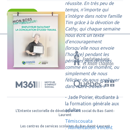
réussite. En très peu de
temps, n’importe qui
Nouvelles
s’intègre dans notre famille
Tim grâce à la dévotion de
Cathy, qui chaque semaine
nous écrit un texte
d’encouragement
(lorsqu’elle nous envoie
l’horaire) pendant les
AVEC LE SOUTIEN DE
périodes plus difficiles
comme en ce moment, ou
simplement de nous
féliciter de nous appliquer
dans notre travail
. »
- Jade Poirier, étudiante à
la formation générale aux
adultes
L'Entente sectorielle de développement social du Bas-Saint-
Laurent
Témiscouata
Les centres de services scolaires du Bas-Saint-Laurent
: Alimentation Vincent