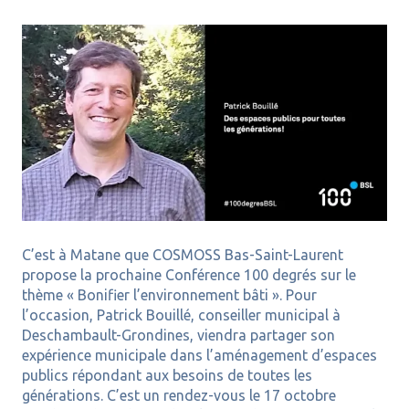
C’est à Matane que COSMOSS Bas-Saint-Laurent
propose la prochaine Conférence 100 degrés sur le
thème « Bonifier l’environnement bâti ». Pour
l’occasion, Patrick Bouillé, conseiller municipal à
Deschambault-Grondines, viendra partager son
expérience municipale dans l’aménagement d’espaces
publics répondant aux besoins de toutes les
générations. C’est un rendez-vous le 17 octobre