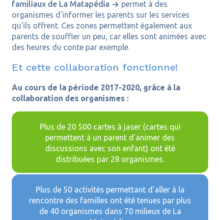
familiaux de La Matapédia
permet à des
organismes d'informer les parents sur les services
qu'ils offrent. Ces zones permettent également aux
parents de souffler un peu, car elles sont animées avec
des heures du conte par exemple.
Et cette collaboration fonctionne!
Au cours de la période 2017-2020, grâce à la
collaboration des organismes :
Plus de 20 500 cartes à jaser (cartes qui
permettent à un parent d'animer des
discussions avec son enfant) ont été
distribuées par 28 organismes.
Plus de 50 activités permettant d'aller à la
rencontre des familles ont été tenues par plus
de 40 organismes dans 70 milieux de La