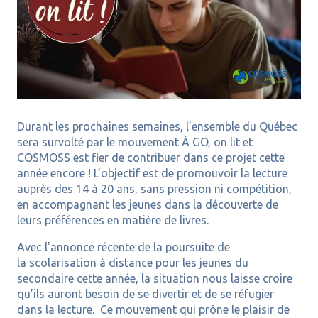
Durant les prochaines semaines, l’ensemble du Québec
sera survolté par le mouvement À GO, on lit et
COSMOSS est fier de contribuer dans ce projet cette
année encore ! L’objectif est de promouvoir la lecture
auprès des 14 à 20 ans, sans pression ni compétition,
en accompagnant les jeunes dans la découverte de
leurs préférences en matière de livres.
Avec l'annonce récente de la poursuite de
la scolarisation à distance pour les jeunes du
secondaire cette année, la situation nous laisse croire
qu’ils auront besoin de se divertir et de se réfugier
dans la lecture. Ce mouvement qui prône le plaisir de