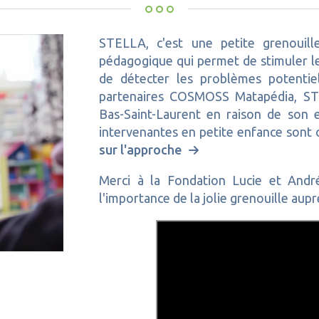
STELLA, c'est une petite grenouil
pédagogique qui permet de stimuler l
de détecter les problèmes potentiel
partenaires
COSMOSS Matapédia
, S
Bas-Saint-Laurent en raison de son e
intervenantes en petite enfance sont o
sur l'approche
Merci à la Fondation Lucie et Andr
l'importance de la jolie grenouille aup