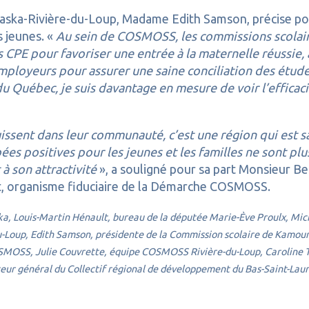
raska-Rivière-du-Loup, Madame Edith Samson, précise p
s jeunes. «
Au sein de COSMOSS, les commissions scolaire
CPE pour favoriser une entrée à la maternelle réussie, a
mployeurs pour assurer une saine conciliation des études
u Québec, je suis davantage en mesure de voir l’efficaci
ssent dans leur communauté, c’est une région qui est sa
s positives pour les jeunes et les familles ne sont pl
 à son attractivité
», a souligné pour sa part Monsieur Be
nt, organisme fiduciaire de la Démarche COSMOSS.
a, Louis-Martin Hénault, bureau de la députée Marie-Ève Proulx, Miche
du-Loup, Edith Samson, présidente de la Commission scolaire de Kamou
SMOSS, Julie Couvrette, équipe COSMOSS Rivière-du-Loup, Caroline 
ur général du Collectif régional de développement du Bas-Saint-La