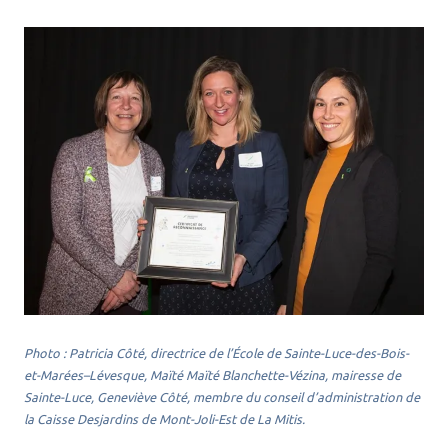
Photo : Patricia Côté, directrice de l’École de Sainte-Luce-des-Bois-
et-Marées–Lévesque, Maïté Maïté Blanchette-Vézina, mairesse de
Sainte-Luce, Geneviève Côté, membre du conseil d’administration de
la Caisse Desjardins de Mont-Joli-Est de La Mitis.