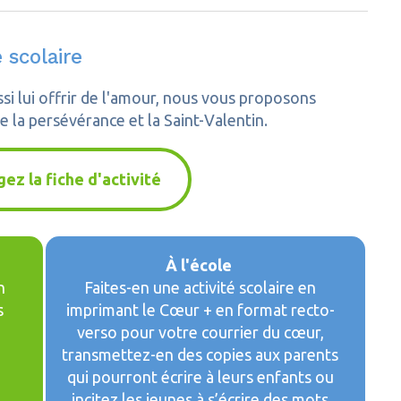
 scolaire
si lui offrir de l'amour, nous vous proposons
tre la persévérance et la Saint-Valentin.
ez la fiche d'activité
À l'école
n
Faites-en une activité scolaire en
s
imprimant le Cœur + en format recto-
verso pour votre courrier du cœur,
transmettez-en des copies aux parents
qui pourront écrire à leurs enfants ou
incitez les jeunes à s’écrire des mots