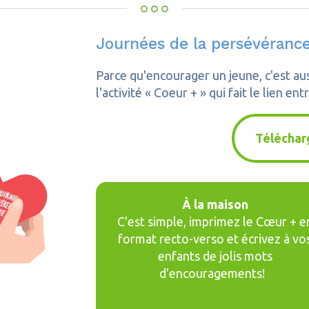
Journées de la persévérance
Parce qu'encourager un jeune, c'est aus
l'activité « Coeur + » qui fait le lien en
Télécharg
À la maison
C'est simple, imprimez le Cœur + e
format recto-verso et écrivez à vo
enfants de jolis mots
d'encouragements!