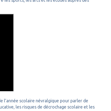
e les sports, les arts et les études auprès des
 l’année scolaire névralgique pour parler de
ucative, les risques de décrochage scolaire et les