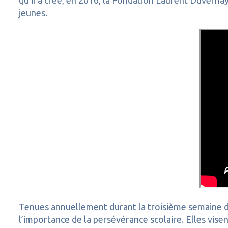
qu’il a créé, en 2016, la Fondation Laurent Duvernay
jeunes.
Tenues annuellement durant la troisième semaine du
l’importance de la persévérance scolaire. Elles visen