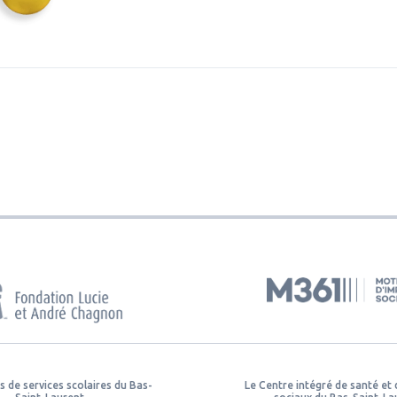
s de services scolaires du Bas-
Le Centre intégré de santé et 