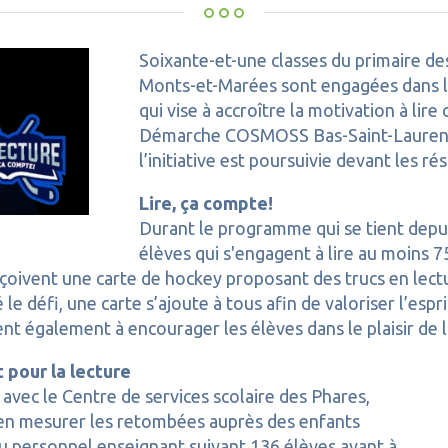
Soixante-et-une classes du primaire de
Monts-et-Marées sont engagées dans
qui vise à accroître la motivation à lir
Démarche COSMOSS Bas-Saint-Laurent a
l’initiative est poursuivie devant les ré
Lire, ça compte!
Durant le programme qui se tient depuis
élèves qui s'engagent à lire au moins 7
ivent une carte de hockey proposant des trucs en lectu
le défi, une carte s’ajoute à tous afin de valoriser l’espr
t également à encourager les élèves dans le plaisir de l
t pour la lecture
 avec le Centre de services scolaire des Phares,
’en mesurer les retombées auprès des enfants
du personnel enseignant suivant 136 élèves ayant à