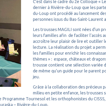
C’est dans le cadre du 2e Colloque « Le 
dernier à Rivière-du-Loup que les part
du-Loup ont procédé au lancement des
personnes issus du Bas-Saint-Laurent aya
Les trousses MAGILI sont nées d’un proj
leurs familles afin de faciliter l’accès 
accroître leur plaisir de lire et outill
lecture. La réalisation du projet a perm
les familles pour enrichir les connaissa
thèmes » : espace, châteaux et dragon
trousse contient une sélection variée de
de même qu’un guide pour le parent po
jeu.
Grâce à la collaboration des précieux p
milieu en petite enfance, les trousses 
le Programme Tournesol et les orthophonistes du CISSS, l
ouraska – Rivière-du-Loup.